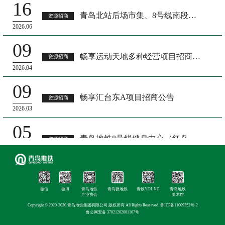
16
青岛北站后场市集、8号线南段及2号线东延段自助设备、新增及二次开发商铺招商公告
资源招商
2026.06
09
畅享运动天地多种经营项目招商公告
资源招商
2026.04
09
畅享汇台东A项目招商公告
资源招商
2026.03
05
青岛地铁8号线健身中心（红岛会展）站文创市集招商公告
资源招商
2026.03
26
青岛地铁共享充电宝项目招商公告
资源招商
微信
微博
青岛地铁
青岛微地铁
青铁YOUNG
青岛地铁
2026.01
产业协会
美术馆
Copyright © 2020-2030 青岛地铁集团有限公司 版权所有 All Rights Reserved.
鲁ICP备11009352号-2
18
鲁公网安备 37021202001107号
青岛地铁资产经营管理有限公司招商合作公告
资源招商