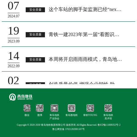
07
这个车站的脚手架监测已经“next level”了
安全质量
2024.07
19
青铁一建2023年第一届“看图识隐患” 知识竞赛成功举办
安全质量
2023.09
14
本周将开启雨雨雨模式，青岛地铁做市民贴心的“避雨港湾”
安全质量
2022.09
02
创造质量价值 增强企业韧性 助力高质量发展——青岛地铁2022年“质量月”活动启动
安全质量
2022.09
22
地铁集团在8号线组织应急演练
安全质量
微信
微博
青岛地铁
青岛微地铁
青铁YOUNG
青岛地铁
2021.03
产业协会
美术馆
Copyright © 2020-2030 青岛地铁集团有限公司 版权所有 All Rights Reserved.
鲁ICP备11009352号-2
23
鲁公网安备 37021202001107号
青岛地铁8号线北段：建设速度创国内之最
安全质量