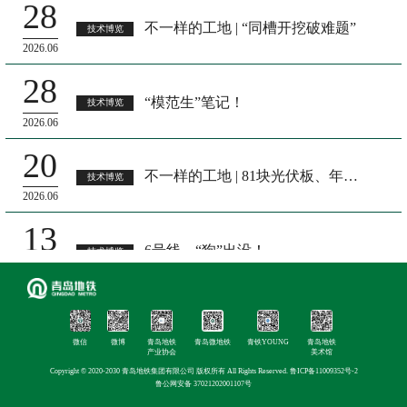
28
不一样的工地 | “同槽开挖破难题”
技术博览
2026.06
28
“模范生”笔记！
技术博览
2026.06
20
不一样的工地 | 81块光伏板、年减碳68吨——青岛地铁工地变身“绿色发电站”
技术博览
2026.06
13
6号线，“狗”出没！
技术博览
2026.06
01
“一装两用”巧融合，青岛地铁施工上演“永临结合”革新
技术博览
微信
微博
青岛地铁
青岛微地铁
青铁YOUNG
青岛地铁
2026.06
产业协会
美术馆
Copyright © 2020-2030 青岛地铁集团有限公司 版权所有 All Rights Reserved.
鲁ICP备11009352号-2
29
鲁公网安备 37021202001107号
98米站台板玩“快闪”！“出生”到“安家”仅用15天
技术博览