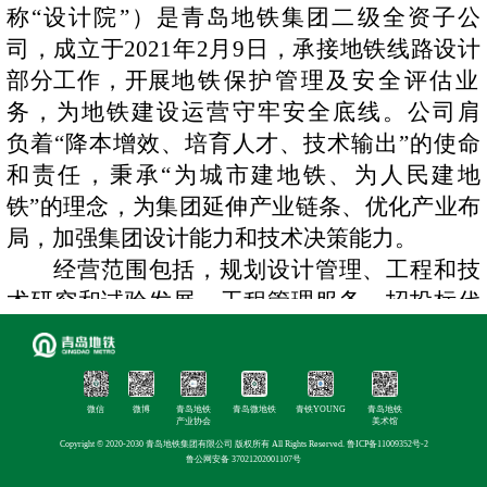
称
“设计院”）是青岛地铁集团二级全资子公
司，成立于2021年2月9日，承接地铁线路设计
部分工作，开展
地铁保护管理
及
安全评估业
务，为地铁建设运营守牢安全底线。公司
肩
负着
“降本增效、培育人才、技术输出”的使命
和责任，秉承“为城市建地铁、为人民建地
铁”的理念，为集团延伸产业链条、优化产业布
局，加强集团设计能力和技术决策能力。
经营范围包括，规划设计管理、工程和技
术研究和试验发展、工程管理服务、招投标代
理服务、国土空间规划编制、建设工程勘察、
建设工程设计、建设工程监理、建筑智能化系
统设计等。目前，设计院已持市政行业轨道交
微信
微博
青岛地铁
青岛微地铁
青铁YOUNG
青岛地铁
通工程专业甲级资质、道路工程专业乙级、桥
产业协会
美术馆
Copyright © 2020-2030 青岛地铁集团有限公司 版权所有 All Rights Reserved.
鲁ICP备11009352号-2
梁工程专业乙级和建筑行业建筑工程专业乙级
鲁公网安备 37021202001107号