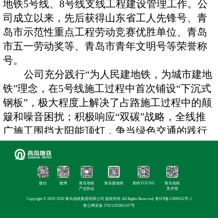
地铁5号线、8号线支线工程建设管理工作。公
司成立以来，先后获得山东省工人先锋号、青
岛市示范性重点工程劳动竞赛优胜单位、青岛
市五一劳动奖等、青岛市青年文明号等荣誉称
号。
公司充分践行
“为人民建地铁，为城市建地
铁”理念，在5号线施工过程中首次铺设“下沉式
钢板”，极大程度上解决了占路施工过程中的颠
簸和噪音困扰；积极响应“双碳”战略，全线推
广施工围挡太阳能顶灯，争当绿色交通的践行
者与引领者。
经营范围：
建设工程施工。
(依法须经批
准的项目，经相关部门批准后方可开展经
微信
微博
青岛地铁
青岛微地铁
青铁YOUNG
青岛地铁
营活动，具体经营
项目
以相关部门批准文
产业协会
美术馆
件或许可证件为准
)
一
般项目
:工程管理服
Copyright © 2020-2030 青岛地铁集团有限公司 版权所有 All Rights Reserved.
鲁ICP备11009352号-2
鲁公网安备 37021202001107号
务
；
科技中介服务
；
招投标代理服务
。