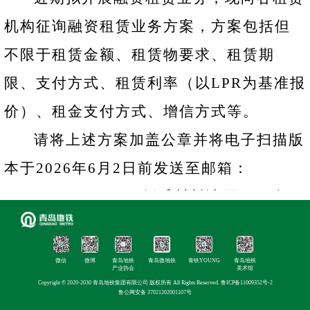
机构征询融资租赁业务方案，方案包括但
不限于租赁金额、租赁物要求、租赁期
限、支付方式、租赁利率
（以LPR为基准报
价）、
租金支付方式、增信方式等。
请将上述方案加盖公章并将电子扫描版
本于2026年6月2日前发送至邮箱：
qddtyj@163.com。纸质材料请于2026年
6
月4日前邮递或送达至：
青岛市深圳路99号
地铁集团1401室
。
微信
微博
青岛地铁
青岛微地铁
青铁YOUNG
青岛地铁
产业协会
美术馆
逾期或报送资料不完整、报价不规范等
Copyright © 2020-2030 青岛地铁集团有限公司 版权所有 All Rights Reserved.
鲁ICP备11009352号-2
鲁公网安备 37021202001107号